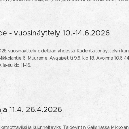
de - vuosinäyttely 10.-14.6.2026
026 vuosinäyttely pidetään yhdessä Kädentaitonäyttelyn kan
kkolantie 6, Muurame. Avajaiset ti 9.6. klo 18, Avoinna 10.6.-1
, la-su klo 11-16.
a 11.4.-26.4.2026
 katsottaviksi ja kuunneltaviksi Taidevintin Galleriassa Mikkolant