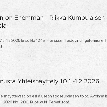
 on Enemmän - Riikka Kumpulaisen
sia
.2.-1.3.2026 la-su klo 12-15. Franssilan Taidevintin galleriassa. 
i!
nusta Yhteisnäyttely 10.1.-1.2.2026
snäyttelyssä on esillä usean taidseuralaisen töitä. Avoinna la
0.1.2026 klo 12.00. Puoti auki. Tervetuloa!