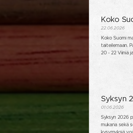
Koko Su
22.06.2026
Koko Suomi maal
taiteilemaan. Pä
20 - 22 Viiniä j
Syksyn 2
01.06.2026
Syksyn 2026 paj
mukana sekä sen
kysymyksiä voi