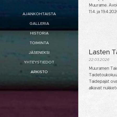
Muurame. Avoinn
11.4. ja 19.4.2
AJANKOHTAISTA
GALLERIA
HISTORIA
TOIMINTA
Lasten T
JÄSENEKSI
22.03.2026
YHTEYSTIEDOT
Muuramen Taide
ARKISTO
Taidetoukokuun,
Taidepajat ovat 
alkavat nukkete