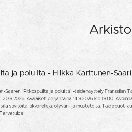
Arkisto
lta ja poluilta - Hilkka Karttunen-Saari
n-Saaren "Pitkospuilta ja poluilta" -taidenäyttely Franssilan Ta
8.-30.8.2026. Avajaiset perjantaina 14.8.2026 klo 18.00. Avoinna 
sillä savitöitä, akvarelleja, öljyväri- ja mustetöitä. Taidepuoti a
 Tervetuloa!