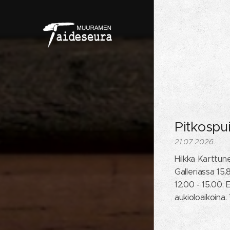
Pitkospui
21.07.2026
Hilkka Karttune
Galleriassa 15.
12.00 - 15.00. E
aukioloaikoina.