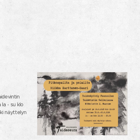
idevintin
la - su klo
uki näyttelyn