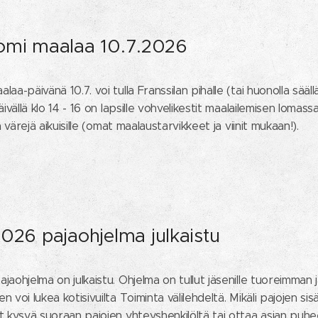
omi maalaa 10.7.2026
aa-päivänä 10.7. voi tulla Franssilan pihalle (tai huonolla säällä
ivällä klo 14 - 16 on lapsille vohvelikestit maalailemisen lomassa ja
a värejä aikuisille (omat maalaustarvikkeet ja viinit mukaan!).
026 pajaohjelma julkaistu
aohjelma on julkaistu. Ohjelma on tullut jäsenille tuoreimman 
 voi lukea kotisivuilta Toiminta välilehdeltä. Mikäli pajojen sis
t kysyä suoraan pajojen yhteyshenkilöltä tai ottaa asian puh