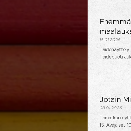
Enemmän
maalauk
18.01.2026
Taidenäyttely 7
Taidepuoti auk
Jotain Mi
08.01.2026
Tammikuun yhtei
15. Avajaiset 1