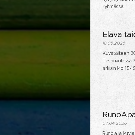
ryhmässä.
Elävä tai
18.05.2026
Kuvataiteen 2
Tasankolassa Mi
arkisin klo 15-19
RunoApaj
07.04.2026
Runoja ja kuvia