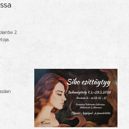
assa
lantie 2.
toja.
ssilan