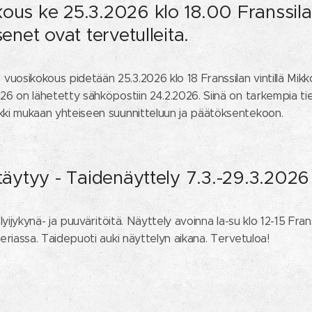
ous ke 25.3.2026 klo 18.00 Franssil
senet ovat tervetulleita.
uosikokous pidetään 25.3.2026 klo 18 Franssilan vintillä Mikko
26 on lähetetty sähköpostiin 24.2.2026. Siinä on tarkempia tie
kki mukaan yhteiseen suunnitteluun ja päätöksentekoon.
ttäytyy - Taidenäyttely 7.3.-29.3.2026
 lyijykynä- ja puuväritöitä. Näyttely avoinna la-su klo 12-15 Fran
leriassa. Taidepuoti auki näyttelyn aikana. Tervetuloa!