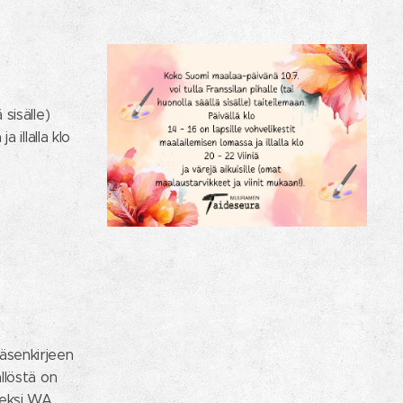
 sisälle)
 illalla klo
jäsenkirjeen
ällöstä on
eeksi WA