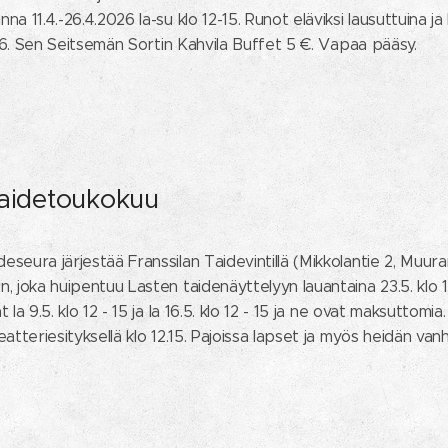
a 11.4.-26.4.2026 la-su klo 12-15. Runot eläviksi lausuttuina ja
026. Sen Seitsemän Sortin Kahvila Buffet 5 €. Vapaa pääsy.
aidetoukokuu
seura järjestää Franssilan Taidevintillä (Mikkolantie 2, Muur
 joka huipentuu Lasten taidenäyttelyyn lauantaina 23.5. klo 12
la 9.5. klo 12 - 15 ja la 16.5. klo 12 - 15 ja ne ovat maksuttomia.
atteriesityksellä klo 12.15. Pajoissa lapset ja myös heidän van