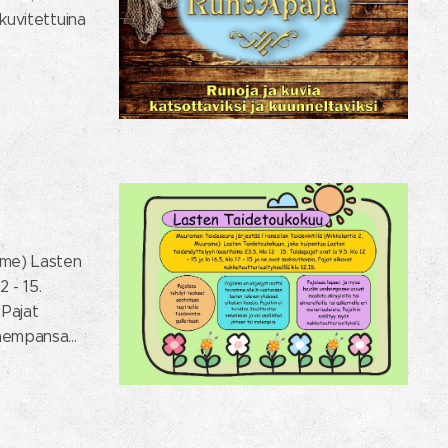
 kuvitettuina
ame) Lasten
 - 15.
 Pajat
hempansa...