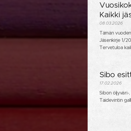
Vuosikok
Kaikki jä
08.03.2026
Tämän vuoden v
Jäsenkirje 1/20
Tervetuloa kai
Sibo esi
17.02.2026
Sibon öljyväri-,
Taidevintin gal