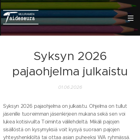
Syksyn 2026
pajaohjelma julkaistu
01.06.2026
Syksyn 2026 pajaohjelma on julkaistu. Ohjelma on tullut
jäsenille tuoreimman jäsenkirjeen mukana sekä sen voi
lukea kotisivuilta Toiminta välilehdeltä. Mikäli pajojen
sisällöstä on kysymyksiä voit kysyä suoraan pajojen
yhteyshenkilöltä tai ottaa asian puheeksi WA ryhmässä.