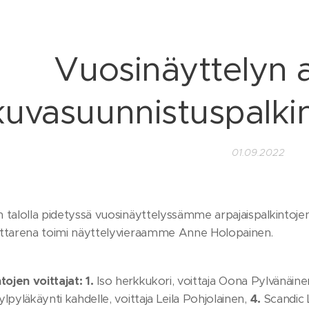
Vuosinäyttelyn a
kuvasuunnistuspalkin
01.09.2022
talolla pidetyssä vuosinäyttelyssämme arpajaispalkintojen 
ttarena toimi näyttelyvieraamme Anne Holopainen.
tojen voittajat:
1.
Iso herkkukori, voittaja Oona Pylvänäine
lpyläkäynti kahdelle, voittaja Leila Pohjolainen,
4.
Scandic L