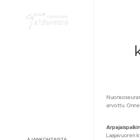
Nuorisoseuran 
arvottu. Onne
Arpajaispalkin
Laajavuoren ky
AJANKOHTAISTA