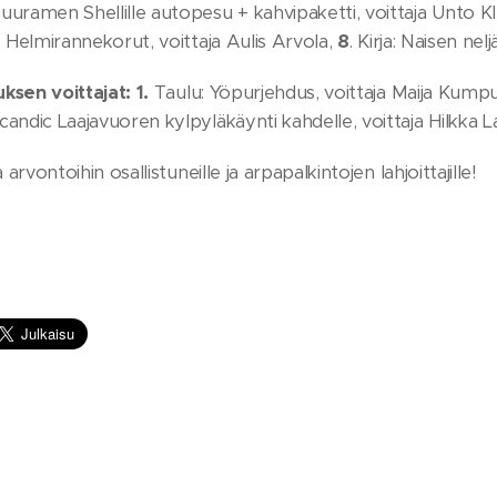
uramen Shellille autopesu + kahvipaketti, voittaja Unto K
.
Helmirannekorut, voittaja Aulis Arvola,
8
. Kirja: Naisen n
ksen voittajat:
1.
Taulu: Yöpurjehdus, voittaja Maija Kump
andic Laajavuoren kylpyläkäynti kahdelle, voittaja Hilkka 
a arvontoihin osallistuneille ja arpapalkintojen lahjoittajille!