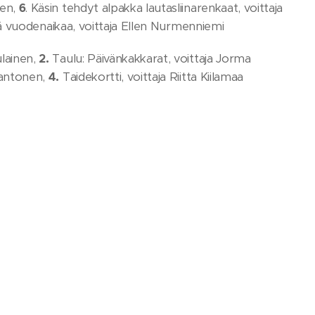
len,
6
. Käsin tehdyt alpakka lautasliinarenkaat, voittaja
eljä vuodenaikaa, voittaja Ellen Nurmenniemi
ulainen,
2.
Taulu: Päivänkakkarat, voittaja Jorma
Lantonen,
4.
Taidekortti, voittaja Riitta Kiilamaa