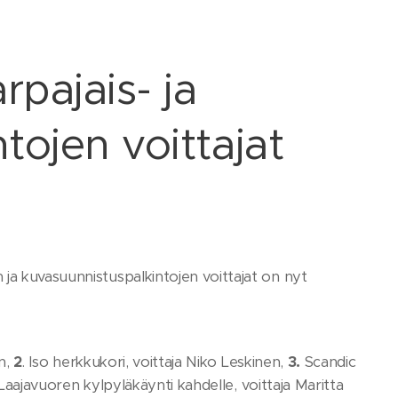
rpajais- ja
tojen voittajat
ja kuvasuunnistuspalkintojen voittajat on nyt
n,
2
. Iso herkkukori, voittaja Niko Leskinen,
3.
Scandic
aajavuoren kylpyläkäynti kahdelle, voittaja Maritta