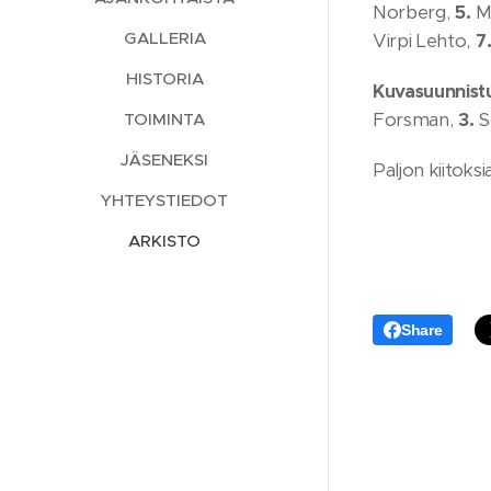
Norberg,
5.
Mu
GALLERIA
Virpi Lehto,
7
HISTORIA
Kuvasuunnistu
Forsman,
3.
Sc
TOIMINTA
JÄSENEKSI
Paljon kiitoksi
YHTEYSTIEDOT
ARKISTO
Share