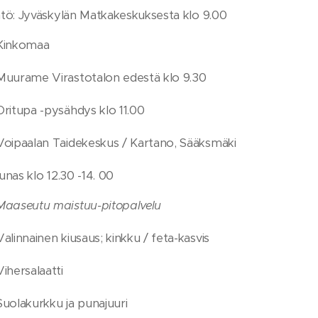
tö: Jyväskylän Matkakeskuksesta klo 9.00
Kinkomaa
Muurame Virastotalon edestä klo 9.30
Oritupa -pysähdys klo 11.00
Voipaalan Taidekeskus / Kartano, Sääksmäki
nas klo 12.30 -14. 00
Maaseutu maistuu-pitopalvelu
Valinnainen kiusaus; kinkku / feta-kasvis
Vihersalaatti
Suolakurkku ja punajuuri