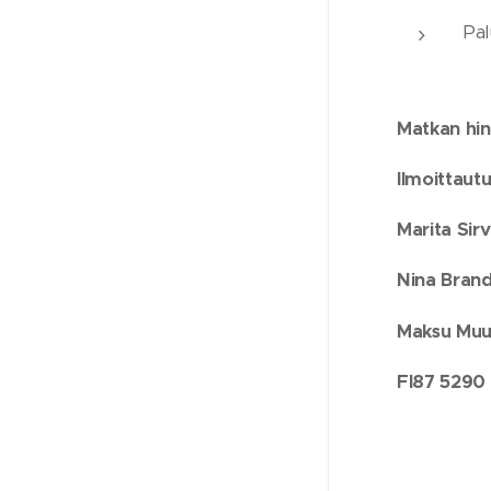
Pal
Matkan hin
Ilmoittaut
Marita Sir
Nina Bran
Maksu Muur
FI87 5290