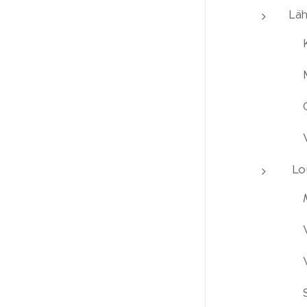
Läh
Lou