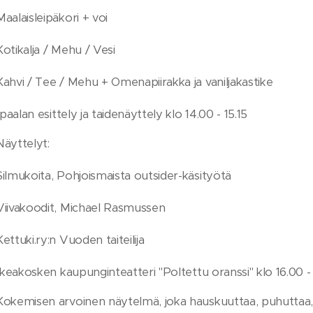
Maalaisleipäkori + voi
Kotikalja / Mehu / Vesi
Kahvi / Tee / Mehu + Omenapiirakka ja vaniljakastike
paalan esittely ja taidenäyttely klo 14.00 - 15.15
Näyttelyt:
Silmukoita, Pohjoismaista outsider-käsityötä
Viivakoodit, Michael Rasmussen
Kettuki.ry:n Vuoden taiteilija
keakosken kaupunginteatteri "Poltettu oranssi" klo 16.00 -
Kokemisen arvoinen näytelmä, joka hauskuuttaa, puhuttaa, i