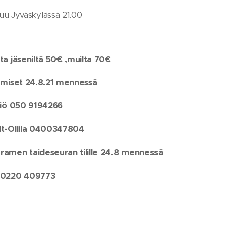
uu Jyväskylässä 21.00
ta jäseniltä 50€ ,muilta 70€
umiset 24.8.21 mennessä
viö 050 9194266
dt-Ollila 0400347804
24.8 mennessä
amen taideseuran tilille
 0220 409773