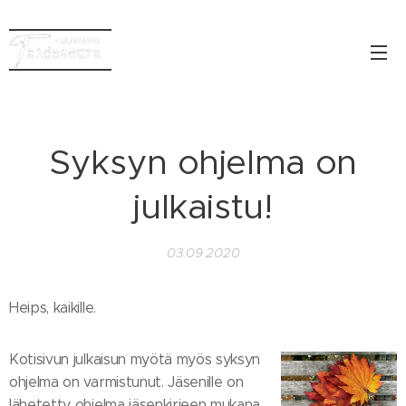
Syksyn ohjelma on
julkaistu!
03.09.2020
Heips, kaikille.
Kotisivun julkaisun myötä myös syksyn
ohjelma on varmistunut. Jäsenille on
lähetetty ohjelma jäsenkirjeen mukana.