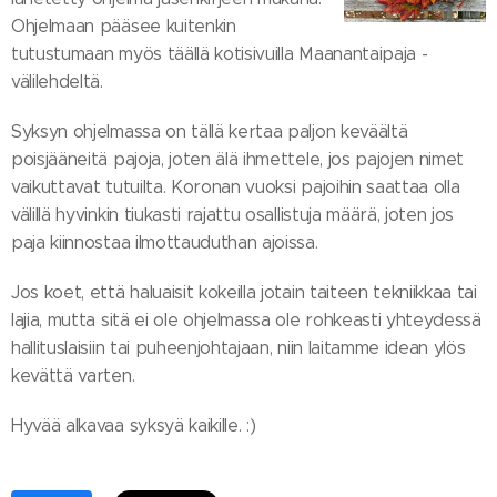
Ohjelmaan pääsee kuitenkin
tutustumaan myös täällä kotisivuilla Maanantaipaja -
välilehdeltä.
Syksyn ohjelmassa on tällä kertaa paljon keväältä
poisjääneitä pajoja, joten älä ihmettele, jos pajojen nimet
vaikuttavat tutuilta. Koronan vuoksi pajoihin saattaa olla
välillä hyvinkin tiukasti rajattu osallistuja määrä, joten jos
paja kiinnostaa ilmottauduthan ajoissa.
Jos koet, että haluaisit kokeilla jotain taiteen tekniikkaa tai
lajia, mutta sitä ei ole ohjelmassa ole rohkeasti yhteydessä
hallituslaisiin tai puheenjohtajaan, niin laitamme idean ylös
kevättä varten.
Hyvää alkavaa syksyä kaikille. :)