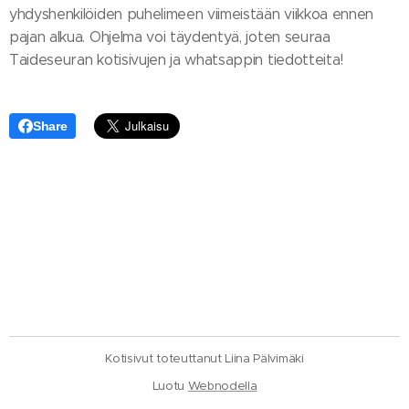
yhdyshenkilöiden puhelimeen viimeistään viikkoa ennen
pajan alkua. Ohjelma voi täydentyä, joten seuraa
Taideseuran kotisivujen ja whatsappin tiedotteita!
Share
Kotisivut toteuttanut Liina Pälvimäki
Luotu
Webnodella