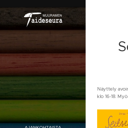
S
Näyttely avoinn
klo 16-18. Myö
AJANKOHTAISTA