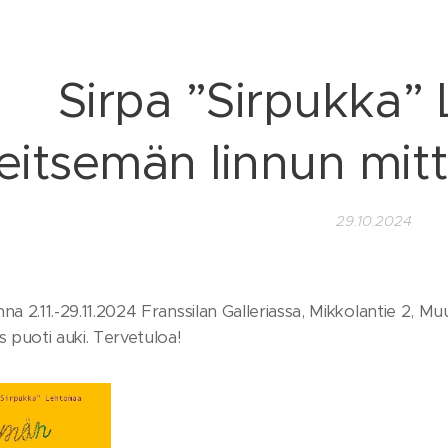
Sirpa ”Sirpukka”
eitsemän linnun mitt
29.10.2024
a 2.11.-29.11.2024 Franssilan Galleriassa, Mikkolantie 2, Muur
s puoti auki. Tervetuloa!