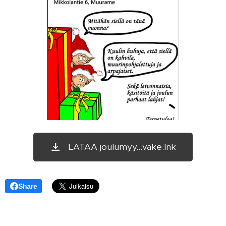
LATAA joulumyy...vake.lnk
Share