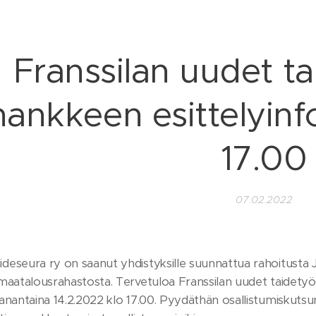
Franssilan uudet ta
hankkeen esittelyinf
17.00
07.02.2022
eseura ry on saanut yhdistyksille suunnattua rahoitusta 
maatalousrahastosta. Tervetuloa Franssilan uudet taidetyö
anantaina 14.2.2022 klo 17.00. Pyydäthän osallistumiskutsu