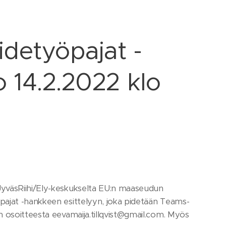
idetyöpajat -
o 14.2.2022 klo
JyväsRiihi/Ely-keskukselta EU:n maaseudun
pajat -hankkeen esittelyyn, joka pidetään Teams-
n osoitteesta eevamaija.tillqvist@gmail.com. Myös