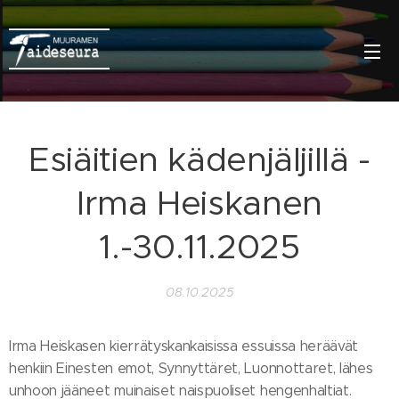
Esiäitien kädenjäljillä -
Irma Heiskanen
1.-30.11.2025
08.10.2025
Irma Heiskasen kierrätyskankaisissa essuissa heräävät
henkiin Einesten emot, Synnyttäret, Luonnottaret, lähes
unhoon jääneet muinaiset naispuoliset hengenhaltiat.