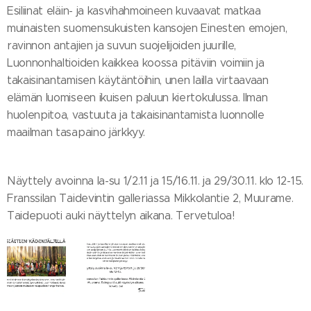
Esiliinat eläin- ja kasvihahmoineen kuvaavat matkaa
muinaisten suomensukuisten kansojen Einesten emojen,
ravinnon antajien ja suvun suojelijoiden juurille,
Luonnonhaltioiden kaikkea koossa pitäviin voimiin ja
takaisinantamisen käytäntöihin, unen lailla virtaavaan
elämän luomiseen ikuisen paluun kiertokulussa. Ilman
huolenpitoa, vastuuta ja takaisinantamista luonnolle
maailman tasapaino järkkyy.
Näyttely avoinna la-su 1/2.11 ja 15/16.11. ja 29/30.11. klo 12-15.
Franssilan Taidevintin galleriassa Mikkolantie 2, Muurame.
Taidepuoti auki näyttelyn aikana. Tervetuloa!